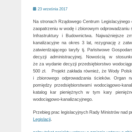
Posted
23 września 2017
on
Na stronach Rządowego Centrum Legislacyjnego o
zaopatrzeniu w wodę i zbiorowym odprowadzaniu ś
Infrastruktury i Budownictwa. Najważniejsze z
kanalizacyjne na okres 3 lat, rezygnację z zat
zatwierdzającego taryfy tj. Państwowe Gospod
decyzji administracyjnej. Nowością w stosun
że za wydanie decyzji przedsiębiorstwo wodocią
500 zł. Projekt zakłada również, że Wody Polsk
i zbiorowego odprowadzania ścieków. Organ n
pomiędzy przedsiębiorstwami wodociągowo-kana
katalog kar pieniężnych w tym kary pieniężn
wodociągowo-kanalizacyjnego.
Przebieg prac legislacyjnych Rady Ministrów nad 
Legislacji
.