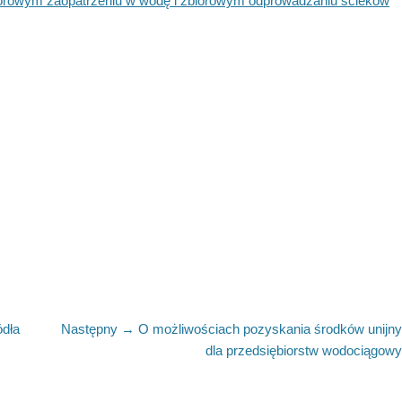
biorowym zaopatrzeniu w wodę i zbiorowym odprowadzaniu ścieków
ódła
Następny →
Następny
O możliwościach pozyskania środków unijn
artykuł:
dla przedsiębiorstw wodociągow