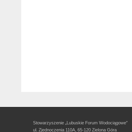
Stowarzyszenie „Lubuskie Forum Wodociągowe”
ul. Zjednoczenia 110A, 65-120 Zielona Góra