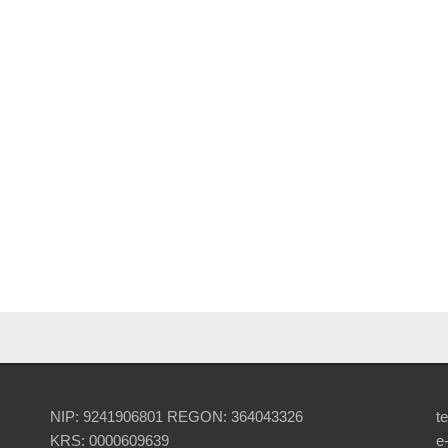
NIP: 9241906801 REGON: 364043326
te
KRS: 0000609639
e