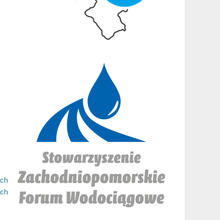
ych
ych