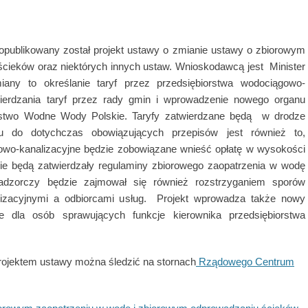
publikowany został projekt ustawy o zmianie ustawy o zbiorowym
cieków oraz niektórych innych ustaw. Wnioskodawcą jest Minister
miany to określanie taryf przez przedsiębiorstwa wodociągowo-
wierdzania taryf przez rady gmin i wprowadzenie nowego organu
arstwo Wodne Wody Polskie. Taryfy zatwierdzane będą w drodze
ku do dotychczas obowiązujących przepisów jest również to,
gowo-kanalizacyjne będzie zobowiązane wnieść opłatę w wysokości
ie będą zatwierdzały regulaminy zbiorowego zaopatrzenia w wodę
adzorczy będzie zajmował się również rozstrzyganiem sporów
lizacyjnymi a odbiorcami usług. Projekt wprowadza także nowy
e dla osób sprawujących funkcje kierownika przedsiębiorstwa
projektem ustawy można śledzić na stornach
Rządowego Centrum