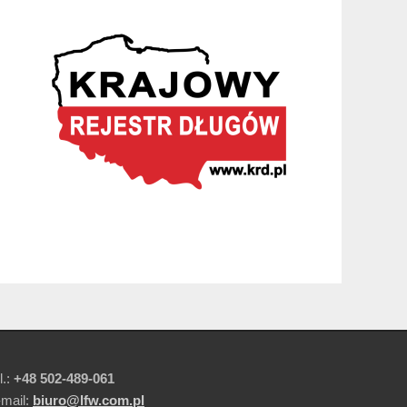
l.:
+48 502-489-061
-mail:
biuro@lfw.com.pl