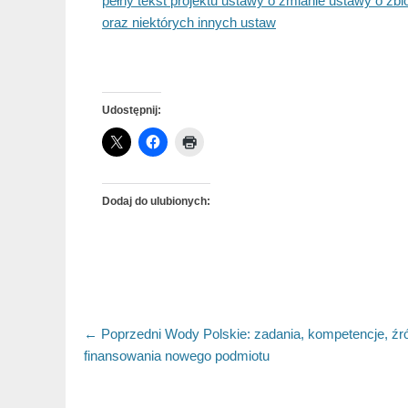
pełny tekst projektu ustawy o zmianie ustawy o z
oraz niektórych innych ustaw
Udostępnij:
Dodaj do ulubionych:
Nawigacja
← Poprzedni
Poprzedni
Wody Polskie: zadania, kompetencje, źr
finansowania nowego podmiotu
artykuł:
wpisu