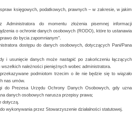
 spraw księgowych, podatkowych, prawnych – w zakresie, w jakim
Administratora do momentu złożenia pisemnej informacji
rządzenia o ochronie danych osobowych (RODO), które to ustanawia
 „prawo do bycia zapomnianym”.
nistratora dostępu do danych osobowych, dotyczących Pani/Pana
ody i usunięcie danych może nastąpić po zakończeniu łączących
 wszelkich należności pieniężnych wobec administratora.
rzekazywane podmiotom trzecim o ile nie będzie się to wiązało
ych nas umów.
argi do Prezesa Urzędu Ochrony Danych Osobowych, gdy uzna
ana danych osobowych narusza przepisy prawa;
e dotyczą.
 do wykonywania przez Stowarzyszenie działalności statutowej.