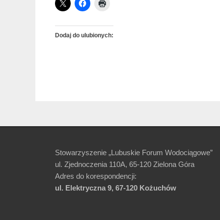
Dodaj do ulubionych:
Stowarzyszenie „Lubuskie Forum Wodociągowe”
ul. Zjednoczenia 110A, 65-120 Zielona Góra
Adres do korespondencji:
ul. Elektryczna 9, 67-120 Kożuchów