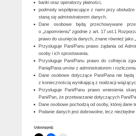
banki oraz operatorzy płatności,
podmioty współpracujące z nami przy obsłudze
staną się administratorem danych.
Dane osobowe będą przechowywane przez 
o „zapomnieniu” zgodnie z art. 17 ust.1 Rozpo
prawo do usunięcia danych, znane również jako
Przysługuje Pani/Panu prawo żądania od Admi
osoby i ich sprostowania.
Przysługuje Pani/Panu prawo do cofnięcia zg
Panią/Pana umów z administratorem i rozliczeniu
Dane osobowe dotyczące Pani/Pana nie będą p
z koniecznością wynikającą z realizacji wiążąc
Przysługuje Pani/Panu prawo wniesienia sk
Pani/Pan, że przetwarzanie dotyczących Pani/P
Dane osobowe pochodzą od osoby, której dane t
Podanie danych jest dobrowolne, lecz niezbędne
Udostępnij: