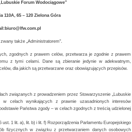
 „Lubuskie Forum Wodociągowe”
a 110A, 65 – 120 Zielona Góra
il:biuro@lfw.com.pl
i zwany także „Administratorem”.
nych, zgodnych z prawem celów, przetwarza je zgodnie z prawem
nemu z tymi celami. Dane są zbieranie jedynie w adekwatnym,
elów, dla jakich są przetwarzane oraz obowiązujących przepisów.
lach związanych z prowadzeniem przez Stowarzyszenie „Lubuskie
j, w celach wynikających z prawnie uzasadnionych interesów
 podstawie Państwa zgody – w celach zgodnych z treścią udzielonej
t. 1 lit. a), lit. b) i lit. f) Rozporządzenia Parlamentu Europejskiego
ób fizycznych w związku z przetwarzaniem danych osobowych