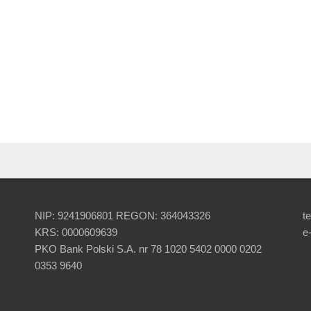
NIP: 9241906801 REGON: 364043326
te
KRS: 0000609639
e
PKO Bank Polski S.A. nr 78 1020 5402 0000 0202
0353 9640