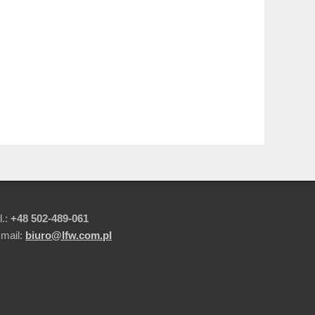
l.:
+48 502-489-061
-mail:
biuro@lfw.com.pl