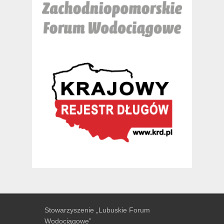
Stowarzyszenie „Lubuskie Forum
Wodociągowe”