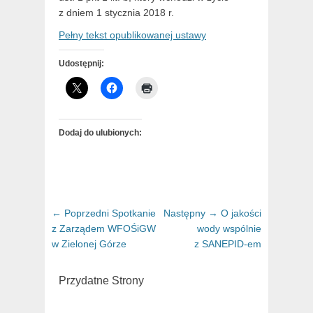
z dniem 1 stycznia 2018 r.
Pełny tekst opublikowanej ustawy
Udostępnij:
Dodaj do ulubionych:
Nawigacja
← Poprzedni
Poprzedni
Spotkanie
Następny →
Następny
O jakości
wpisu
z Zarządem WFOŚiGW
artykuł:
wody wspólnie
artykuł:
w Zielonej Górze
z SANEPID-em
Przydatne Strony