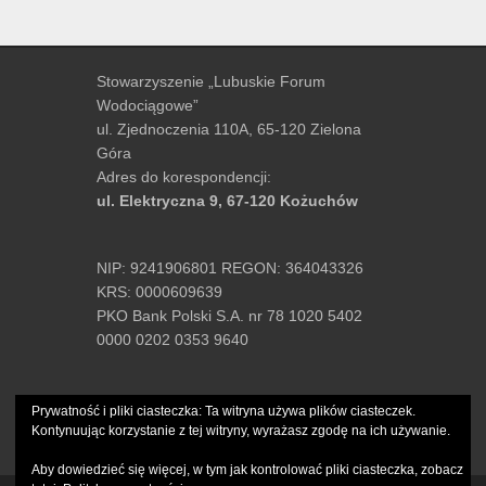
Stowarzyszenie „Lubuskie Forum
Wodociągowe”
ul. Zjednoczenia 110A, 65-120 Zielona
Góra
Adres do korespondencji:
ul. Elektryczna 9, 67-120 Kożuchów
NIP: 9241906801 REGON: 364043326
KRS: 0000609639
PKO Bank Polski S.A. nr 78 1020 5402
0000 0202 0353 9640
tel.:
+48 502-489-061
Prywatność i pliki ciasteczka: Ta witryna używa plików ciasteczek.
e-mail:
biuro@lfw.com.pl
Kontynuując korzystanie z tej witryny, wyrażasz zgodę na ich używanie.
Aby dowiedzieć się więcej, w tym jak kontrolować pliki ciasteczka, zobacz