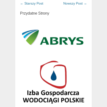
Post
←
Starszy Post
Nowszy Post
→
navigation
Przydatne Strony