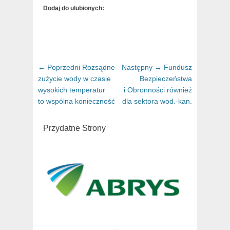
Dodaj do ulubionych:
Nawigacja
← Poprzedni
Poprzedni
Rozsądne
Następny →
Następny
Fundusz
wpisu
zużycie wody w czasie
artykuł:
Bezpieczeństwa
artykuł:
wysokich temperatur
i Obronności również
to wspólna konieczność
dla sektora wod.-kan.
Przydatne Strony