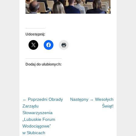
Udostępnij:
Dodaj do ulubionych:
Nawigacja
← Poprzedni
Poprzedni
Obrady
Następny →
Następny
Wesołych
wpisu
Zarządu
artykuł:
artykuł:
Świąt!
Stowarzyszenia
„Lubuskie Forum
Wodociągowe”
w Słubicach