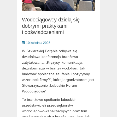
Wodociągowcy dzielą się
dobrymi praktykami
i doświadczeniami
Posted
10 kwietnia 2025
on
W Szklarskiej Porębie odbywa się
dwudniowa konferencja branżowa
zatytułowana: „Kryzysy, komunikacja,
dezinformacja w branży wod.-kan. Jak
budować społeczne zaufanie i pozytywny
wizerunek firmy?”, której organizatorem jest
Stowarzyszenie „Lubuskie Forum
Wodociągowe”.
To branżowe spotkanie lubuskich
przedstawicieli przedsiębiorstw
wodociągowo-kanalizacyjnych oraz firm
współpracujących z branżą wod.-kan. już