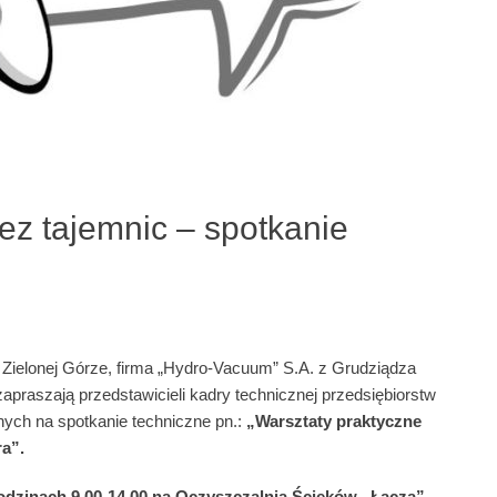
ez tajemnic – spotkanie
w Zielonej Górze, firma „Hydro-Vacuum” S.A. z Grudziądza
raszają przedstawicieli kadry technicznej przedsiębiorstw
ych na spotkanie techniczne pn.:
„Warsztaty praktyczne
ra”.
godzinach 9.00-14.00 na Oczyszczalnia Ścieków „Łącza”