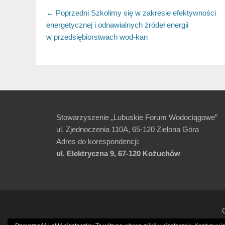
Nawigacja
← Poprzedni
Poprzedni
Szkolimy się w zakresie efektywności
energetycznej i odnawialnych źródeł energii
artykuł:
wpisu
w przedsiębiorstwach wod-kan
Stowarzyszenie „Lubuskie Forum Wodociągowe”
ul. Zjednoczenia 110A, 65-120 Zielona Góra
Adres do korespondencji:
ul. Elektryczna 9, 67-120 Kożuchów