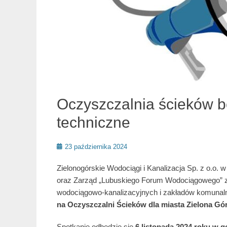
Oczyszczalnia ścieków b
techniczne
Posted
23 października 2024
on
Zielonogórskie Wodociągi i Kanalizacja Sp. z o.o. 
oraz Zarząd „Lubuskiego Forum Wodociągowego” zap
wodociągowo-kanalizacyjnych i zakładów komunaln
na Oczyszczalni Ścieków dla miasta Zielona Gó
Spotkanie odbędzie się
6 listopada 2024 roku w 