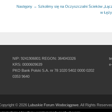
Następny →
Następny
Szkolimy się na Oczyszczalni Ścieków „Łąc
artykuł:
w Łęż
NIP: 9241906801 REGON: 364043326
te
KRS: 0000609639
e
PKO Bank Polski S.A. nr 78 1020 5402 0000 0202
0353 9640
Copyright © 2026
Lubuskie Forum Wodociągowe
. All Rights Reserve