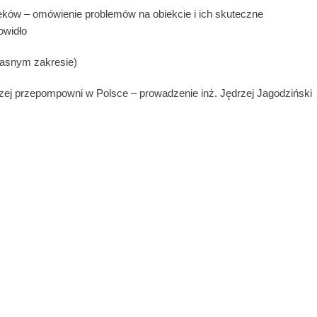
eków – omówienie problemów na obiekcie i ich skuteczne
owidło
łasnym zakresie)
szej przepompowni w Polsce – prowadzenie inż. Jędrzej Jagodziński