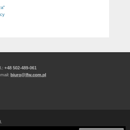
za”
ycy
l.:
+48 502-489-061
-mail:
biuro@lfw.com.pl
d.