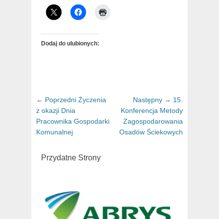
Dodaj do ulubionych:
Nawigacja
← Poprzedni
Poprzedni
Życzenia
Następny →
Następny
15.
wpisu
z okazji Dnia
artykuł:
Konferencja Metody
artykuł:
Pracownika Gospodarki
Zagospodarowania
Komunalnej
Osadów Ściekowych
Przydatne Strony