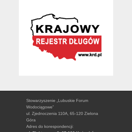
Stowarzyszenie „Lubuskie Forum
Wodociągowe”
ul. Zjednoczenia 110A, 65-120 Zielona
Góra
Adres do korespondencji: