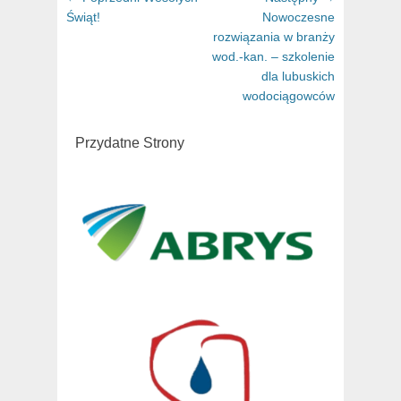
wpisu
Świąt!
artykuł:
Nowoczesne
artykuł:
rozwiązania w branży
wod.-kan. – szkolenie
dla lubuskich
wodociągowców
Przydatne Strony