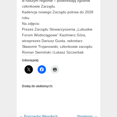
w naszym regionie – podkreślają zgodnie
członkowie Zarządu.
Kadencja nowego Zarządu potrwa do 2028
roku.
Na zdjęciu:
Prezes Zarządu Stowarzyszenia „Lubuskie
Forum Wodociągowe” Kazimierz Góra,
wiceprezes Dariusz Gusta, sekretarz
Sławomir Trojanowski, członkowie zarządu:
Roman Siemiński i Łukasz Szczerbak.
Udostępnij:
Dodaj do ulubionych:
Nawigacja
← Poprzedni
Poprzedni
Wesołych
Następny →
Następny