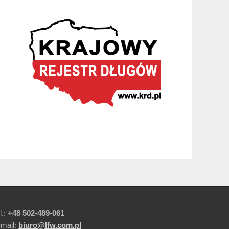
l.:
+48 502-489-061
-mail:
biuro@lfw.com.pl