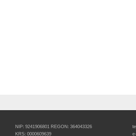
NIP: 9241906801 REGON: 364043326
te
KRS: 0000609639
e