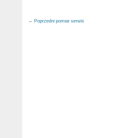
Nawigacja
← Poprzedni
Poprzedni
pomiar serwis
artykuł:
wpisu