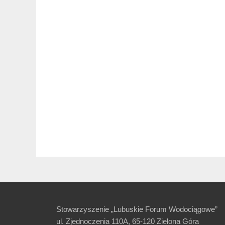
Stowarzyszenie „Lubuskie Forum Wodociągowe”
ul. Zjednoczenia 110A, 65-120 Zielona Góra