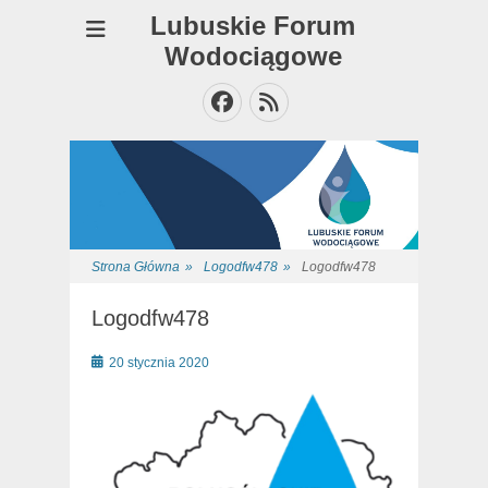
Lubuskie Forum
Wodociągowe
Facebook
Feed
Strona Główna
»
Logodfw478
»
Logodfw478
Logodfw478
Posted
20 stycznia 2020
on