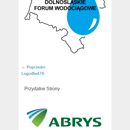
Nawigacja
← Poprzedni
Poprzedni
wpisu
Logodfw478
artykuł:
Przydatne Strony