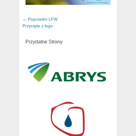
Nawigacja
← Poprzedni
Poprzedni
LFW
wpisu
Przycięte z logo
artykuł:
Przydatne Strony