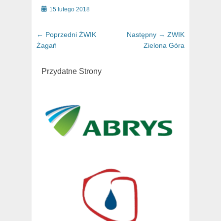
Posted
15 lutego 2018
on
Nawigacja
← Poprzedni
Poprzedni
ŻWIK
Następny →
Następny
ZWIK
wpisu
Żagań
artykuł:
Zielona Góra
artykuł:
Przydatne Strony