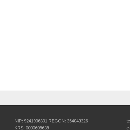
NIP: 9241906801 REGON: 364043326
te
KRS: 0000609639
e