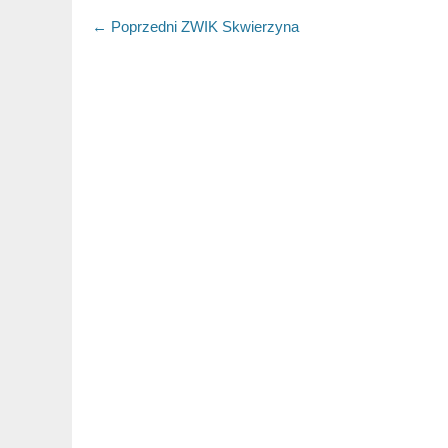
Nawigacja
← Poprzedni
Poprzedni
ZWIK Skwierzyna
artykuł:
wpisu