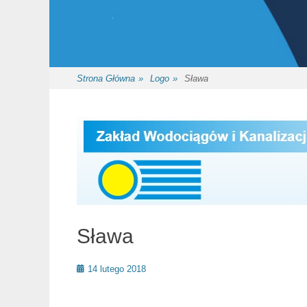
Strona Główna
»
Logo
»
Sława
Sława
Posted
14 lutego 2018
on