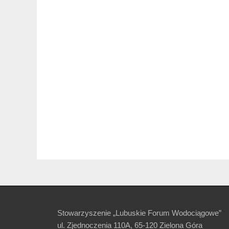
Stowarzyszenie „Lubuskie Forum Wodociągowe”
ul. Zjednoczenia 110A, 65-120 Zielona Góra