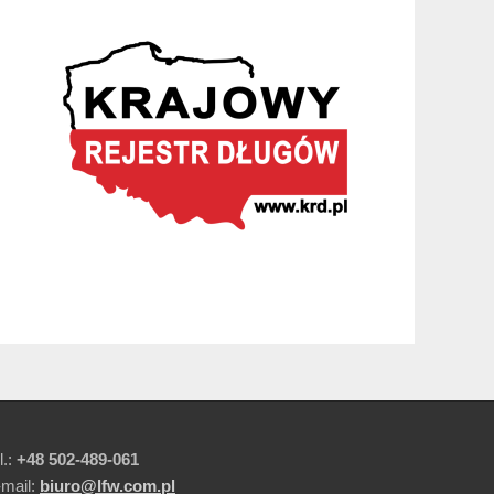
l.:
+48 502-489-061
-mail:
biuro@lfw.com.pl