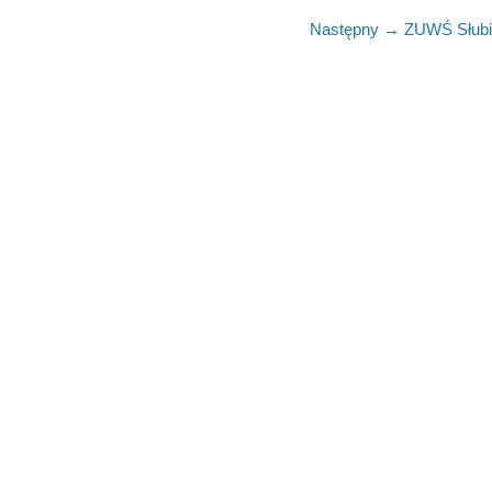
Następny →
Następny
ZUWŚ Słubi
artykuł: