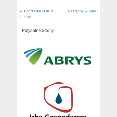
on
Nawigacja
← Poprzedni
Poprzedni
PGKIM
Następny →
Następny
Jafar
wpisu
Lubsko
artykuł:
artykuł:
Przydatne Strony