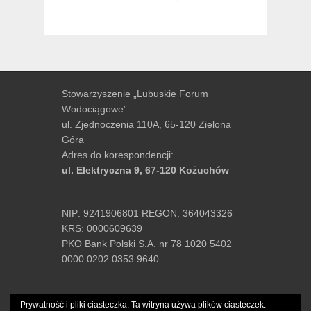
Stowarzyszenie „Lubuskie Forum
Wodociągowe”
ul. Zjednoczenia 110A, 65-120 Zielona
Góra
Adres do korespondencji:
ul. Elektryczna 9, 67-120 Kożuchów
NIP: 9241906801 REGON: 364043326
KRS: 0000609639
PKO Bank Polski S.A. nr 78 1020 5402
0000 0202 0353 9640
tel.:
+48 502-489-061
Prywatność i pliki ciasteczka: Ta witryna używa plików ciasteczek.