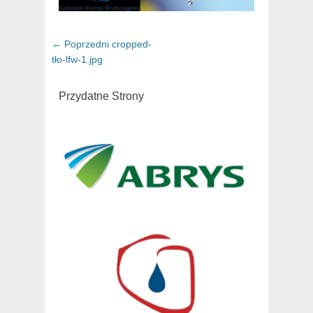
Nawigacja
← Poprzedni
Poprzedni
cropped-
wpisu
tło-lfw-1.jpg
artykuł:
Przydatne Strony