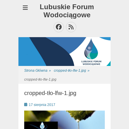
Lubuskie Forum
Wodociągowe
Facebook
Feed
Strona Główna
»
cropped-tło-lfw-1.jpg
»
cropped-tło-lfw-1.jpg
cropped-tło-lfw-1.jpg
Posted
17 sierpnia 2017
on