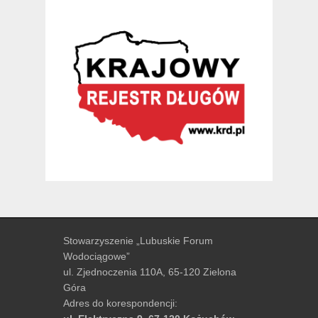
Stowarzyszenie „Lubuskie Forum
Wodociągowe”
ul. Zjednoczenia 110A, 65-120 Zielona
Góra
Adres do korespondencji: