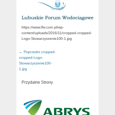
https://www.lfw.com.pl/wp-
content/uploads/2016/11/cropped-cropped-
Logo-Stowarzyszenie100-1.jpg
Nawigacja
← Poprzedni
Poprzedni
cropped-
wpisu
cropped-Logo-
artykuł:
Stowarzyszenie100-
1.jpg
Przydatne Strony