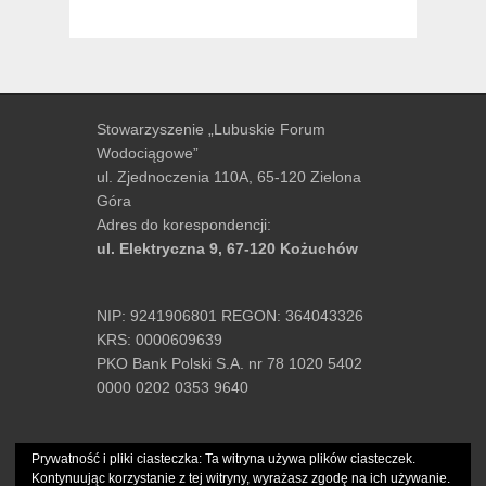
Stowarzyszenie „Lubuskie Forum
Wodociągowe”
ul. Zjednoczenia 110A, 65-120 Zielona
Góra
Adres do korespondencji:
ul. Elektryczna 9, 67-120 Kożuchów
NIP: 9241906801 REGON: 364043326
KRS: 0000609639
PKO Bank Polski S.A. nr 78 1020 5402
0000 0202 0353 9640
tel.:
+48 502-489-061
Prywatność i pliki ciasteczka: Ta witryna używa plików ciasteczek.
e-mail:
biuro@lfw.com.pl
Kontynuując korzystanie z tej witryny, wyrażasz zgodę na ich używanie.